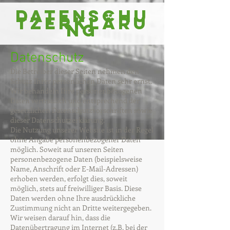
Datenschu
tzerkläru
ng
Datenschutz
Die Betreiber dieser Seiten nehmen den
Schutz Ihrer persönlichen Daten sehr ernst.
Wir behandeln Ihre personenbezogenen
Daten vertraulich und entsprechend der
gesetzlichen Datenschutzvorschriften sowie
dieser Datenschutzerklärung.
Die Nutzung unserer Website ist in der Regel
ohne Angabe personenbezogener Daten
möglich. Soweit auf unseren Seiten
personenbezogene Daten (beispielsweise
Name, Anschrift oder E-Mail-Adressen)
erhoben werden, erfolgt dies, soweit
möglich, stets auf freiwilliger Basis. Diese
Daten werden ohne Ihre ausdrückliche
Zustimmung nicht an Dritte weitergegeben.
Wir weisen darauf hin, dass die
Datenübertragung im Internet (z.B. bei der