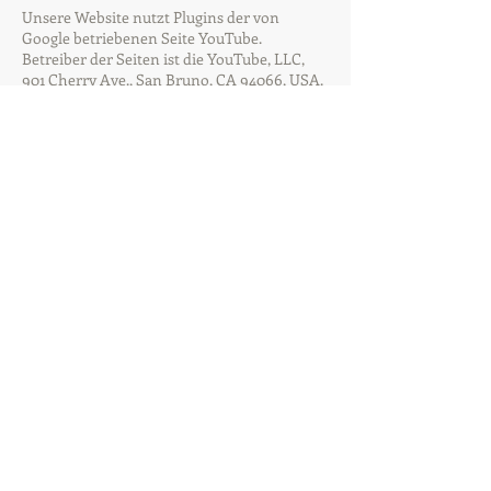
Unsere Website nutzt Plugins der von
Google betriebenen Seite YouTube.
Betreiber der Seiten ist die YouTube, LLC,
901 Cherry Ave., San Bruno, CA 94066, USA.
Wenn Sie eine
unserer mit einem YouTube-Plugin
ausgestatteten Seiten besuchen, wird eine
Verbindung zu den Servern von YouTube
hergestellt. Dabei wird dem Youtube-Server
mitgeteilt, welche unserer Seiten Sie besucht
haben.
Wenn Sie in Ihrem YouTube-Account
eingeloggt sind ermöglichen Sie YouTube,
Ihr Surfverhalten direkt Ihrem persönlichen
Profil zuzuordnen. Dies können Sie
verhindern, indem
Sie sich aus Ihrem YouTube-Account
ausloggen.
Weitere Informationen zum Umgang von
Nutzerdaten finden Sie in der
Datenschutzerklärung von YouTube unter:
https://www.google.de/intl/de/policies/priva
cy