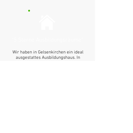
“5 Sterne Ausbildungsräume”
Wir haben in Gelsenkirchen ein ideal
ausgestattes Ausbildungshaus. In
unseren 3 modernen Räumen finden
Sie multimediale und interaktive
Ausbildungsmöglichkeiten.
“namhafte Fachdozenten”