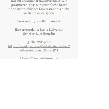
auf ausdrücklich freiwilliger Basis. Wir
garantieren, dass wir persönliche Daten
ohne ausdrückliches Einverständnis nicht
an Dritte weitergeben.
Verwendung von Bildmaterial:
Hintergrundbild: Zeche Zollverein
Urheber: Luci Hinzelin
Quelle: Wikipedia
https://de.wikipedia.org/wiki/Datei:Zeche_Z
ollverein_Essen_Kanal.JPG
Lizenz: Creative Commons
Bild "Fahrzeuge": LKW Actros
Urheber:
Giovannicarraro
Quelle: Wikipedia
https://commons.wikimedia.org/wiki/File:A
ctros_White_Liner_special_edition_2011.JPG
Lizenz: Creative Commons
Alle restlichen Bilder unterliegen der Lizens:
CC0 Public Domain und brauchen daher