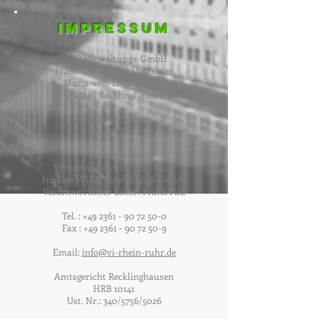
Impressum
ViRR Verwaltungs-GmbH
Frank Fild - Geschäftsführer
Maria-von-Linden-Str. 1
D-45665 Recklinghausen
Geschäftsführung:
Frank Fild
Fahrschule:
Verkehrsinstitut Rhein-Ruhr
Inhaber: ViRR Verwaltungs-GmbH
Verantworlicher Leiter: Frank Fild
Tel. :
+49 2361 - 90 72 50-0
Fax :
+49 2361 - 90 72 50-9
Email:
info@vi-rhein-ruhr.de
Amtsgericht Recklinghausen
HRB 10141
Ust. Nr.: 340/5756/5026