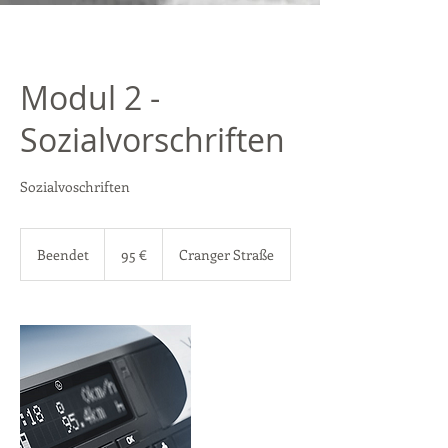
Modul 2 -
Sozialvorschriften
Sozialvoschriften
95
Euro
Beendet
B
95 €
Cranger Straße
e
e
n
d
e
t